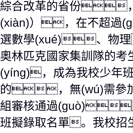
綜合改革的省份
(xiàn)），在不超過
選數學(xué)、物理
奧林匹克國家集訓隊的考生，
(yíng)，成為我校少年班
的，無(wú)需參加
組審核通過(guò)
班擬錄取名單。我校招生