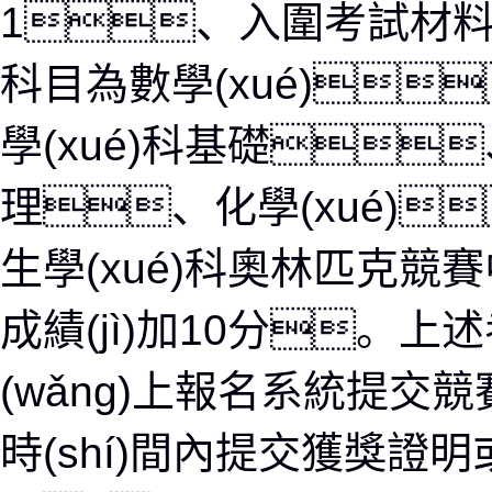
1、入圍考試材料
科目為數學(xué)
學(xué)科基礎
理、化學(xué)
生學(xué)科奧林匹克
成績(jì)加10分。上
(wǎng)上報名系統提
時(shí)間內提交獲獎