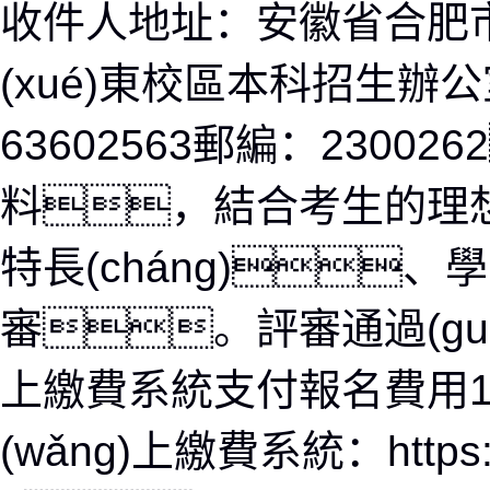
收件人地址：安徽省合肥市包
(xué)東校區本科招生辦公室
63602563郵編：23
料，結合考生的理想信
特長(cháng)、學(x
審。評審通過(guò
上繳費系統支付報名費用120
(wǎng)上繳費系統：https:/