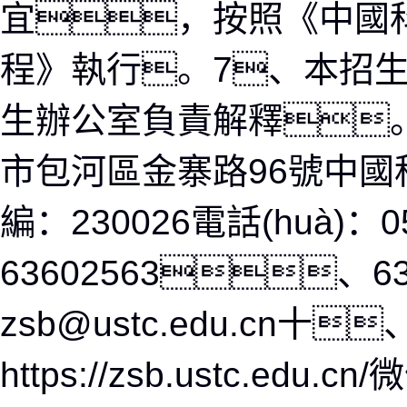
宜，按照《中國科學(
程》執行。7、本招生辦法
生辦公室負責解釋。
市包河區金寨路96號中國科學
編：230026電話(huà)：0
63602563、6
zsb@ustc.edu.cn十
https://zsb.ustc.ed