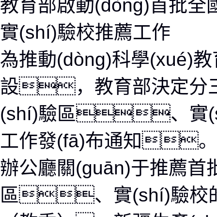
教育部啟動(dòng)首批全國
實(shí)驗校推薦工作
為推動(dòng)科學(xué
設，教育部決定分三批啟
(shí)驗區、實
工作發(fā)布通知
辦公廳關(guān)于推薦首批
區、實(shí)