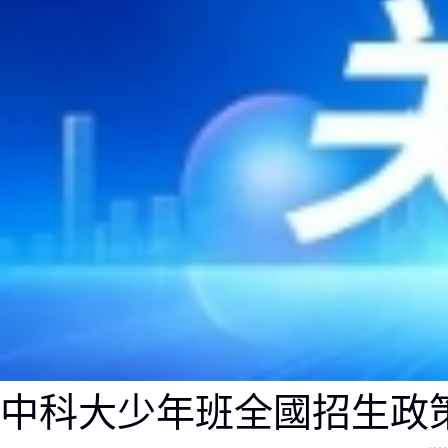
中科大少年班全國招生政策-