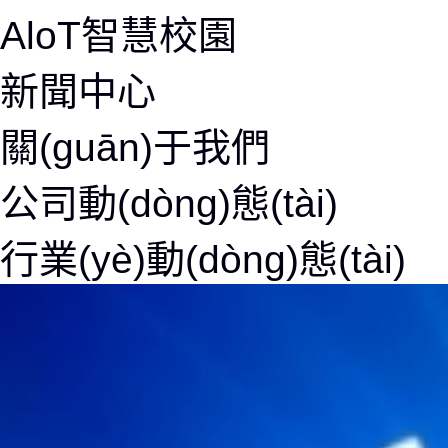
AloT智慧校園
新聞中心
關(guān)于我們
公司動(dòng)態(tài)
行業(yè)動(dòng)態(tài)