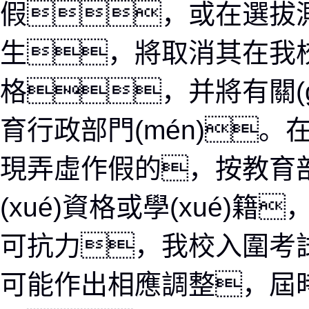
假，或在選拔測
生，將取消其在我校
格，并將有關(
育行政部門(mén)。在新
現弄虛作假的，按教育部
(xué)資格或學(xué
可抗力，我校入圍考試
可能作出相應調整，屆時