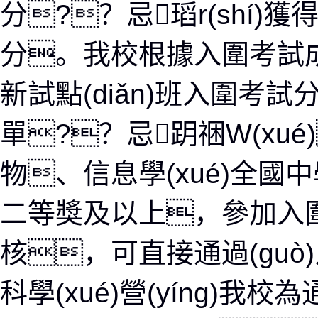
分?？忌瑫r(shí
分。我校根據入圍考試成績(
新試點(diǎn)班入圍考試
單?？忌跀祵W(xu
物、信息學(xué)全國中
二等獎及以上，參加入圍考
核，可直接通過(guò)
科學(xué)營(yíng)我校