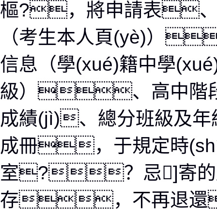
樞?，將申請表、中
（考生本人頁(yè)）
信息（學(xué)籍中學(xu
級）、高中階段成
成績(jì)、總分班級及
成冊，于規定時(sh
室?？忌]寄
存，不再退還