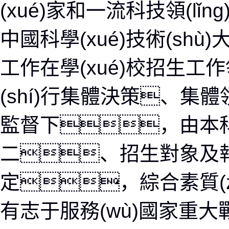
(xué)家和一流科技領(lǐ
中國科學(xué)技術(shù)大
工作在學(xué)校招生工作領(
(shí)行集體決策、集體
監督下，由本科
二、招生對象及
定，綜合素質(zh
有志于服務(wù)國家重大