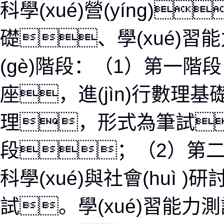
科學(xué)營(yíng)
礎、學(xué)習能力
(gè)階段：（1）第一階段
座，進(jìn)行數理
理，形式為筆試
段；（2）第二階
科學(xué)與社會(huì
試。學(xué)習能