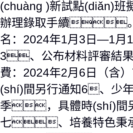
(chuàng )新試點(d
辦理錄取手續。
名：2024年1月3日—1月
3、公布材料評審結果：
費：2024年2月6日（含
(shí)間另行通知6、少年創(
季，具體時(shí)
七、培養特色秉承“紅專